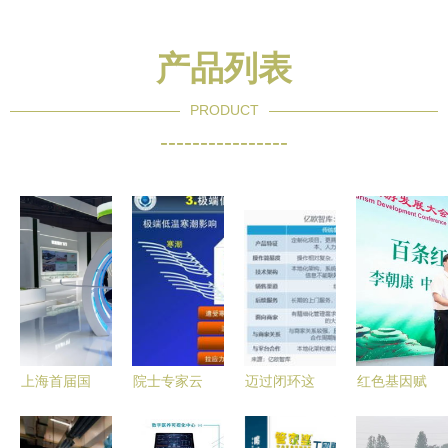
产品列表
PRODUCT
----------------
上海首届国
院士专家云
迈过闭环这
红色基因赋
际碳中和博
集，共谋行
道坎 餐饮
能茶乡旅
览会开幕
业创新 第
技术服务商
游，第三届