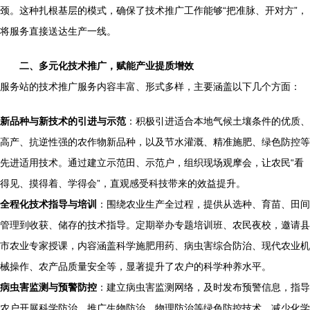
颈。这种扎根基层的模式，确保了技术推广工作能够“把准脉、开对方”，
将服务直接送达生产一线。
二、多元化技术推广，赋能产业提质增效
服务站的技术推广服务内容丰富、形式多样，主要涵盖以下几个方面：
新品种与新技术的引进与示范
：积极引进适合本地气候土壤条件的优质、
高产、抗逆性强的农作物新品种，以及节水灌溉、精准施肥、绿色防控等
先进适用技术。通过建立示范田、示范户，组织现场观摩会，让农民“看
得见、摸得着、学得会”，直观感受科技带来的效益提升。
全程化技术指导与培训
：围绕农业生产全过程，提供从选种、育苗、田间
管理到收获、储存的技术指导。定期举办专题培训班、农民夜校，邀请县
市农业专家授课，内容涵盖科学施肥用药、病虫害综合防治、现代农业机
械操作、农产品质量安全等，显著提升了农户的科学种养水平。
病虫害监测与预警防控
：建立病虫害监测网络，及时发布预警信息，指导
农户开展科学防治，推广生物防治、物理防治等绿色防控技术，减少化学