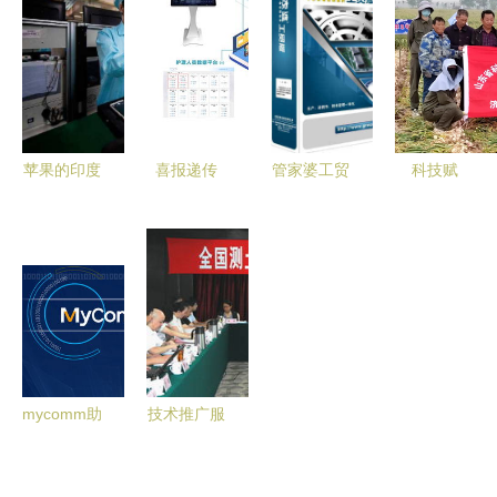
开启低碳智
六届水库大
如何走
茶乡旅游发
慧出行新篇
坝新技术推
出“洗牌
展大会在杭
章
广研讨会在
期”？
州擘画新蓝
杭召开
图
苹果的印度
喜报递传
管家婆工贸
科技赋
战略 8家代
清雷科技入
ERP系列在
能“金蒜盘”
工厂转移与
选工信部
化工贸易行
山东科技特
市场换技术
2023年老
业的技术推
派员服务团
的深层逻辑
年用品产品
广与实践
赴金乡开展
推广目录，
大蒜产业调
技术推广服
研与技术服
务彰显社会
务
mycomm助
技术推广服
责任
力北京市某
务中心 驱
局智慧政务
动创新成果